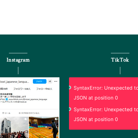
Instagram
TikTok
SyntaxError: Unexpected to
JSON at position 0
SyntaxError: Unexpected to
JSON at position 0