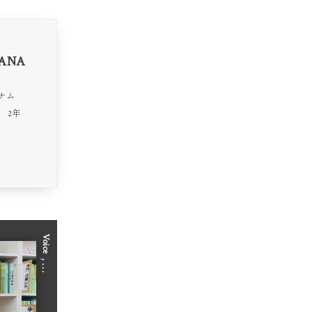
JANA
 ベトナム
 2年
Voice
, …