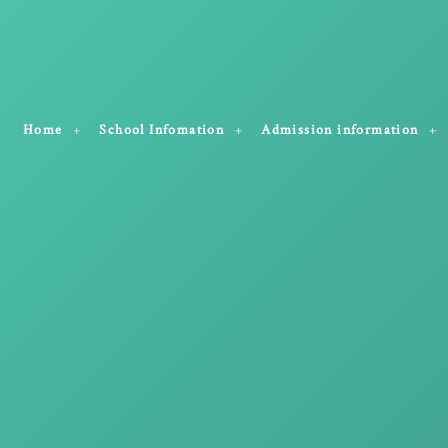
Home
School Infomation
Admission information