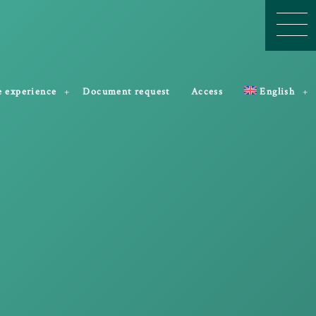
e experience
Document request
Access
English