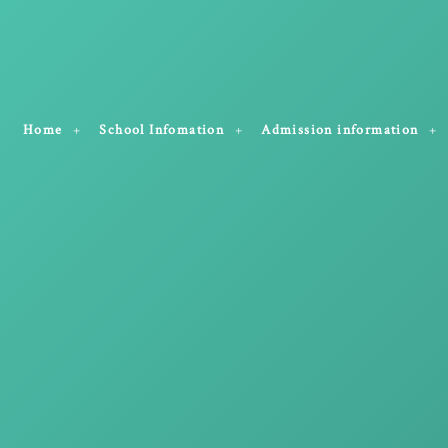
Home
School Infomation
Admission information