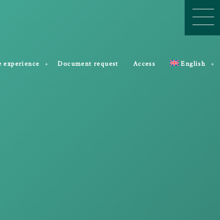
e experience
Document request
Access
English