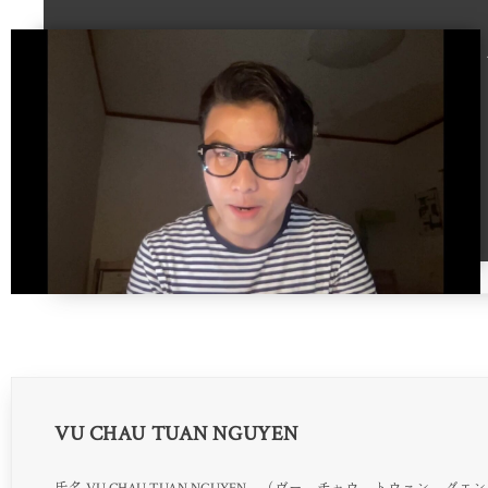
VU CHAU TUAN NGUYEN
氏名 VU CHAU TUAN NGUYEN （ヴー チャウ トウァン グエン