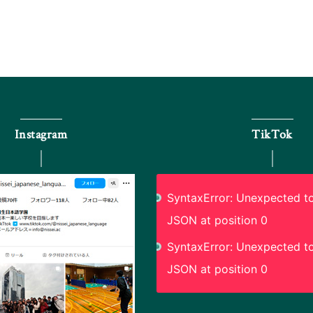
Instagram
TikTok
SyntaxError: Unexpected to
JSON at position 0
SyntaxError: Unexpected to
JSON at position 0