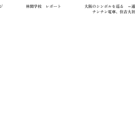
ジ
林間学校 レポート
大阪のシンボルを巡る ～
チンチン電車、住吉大