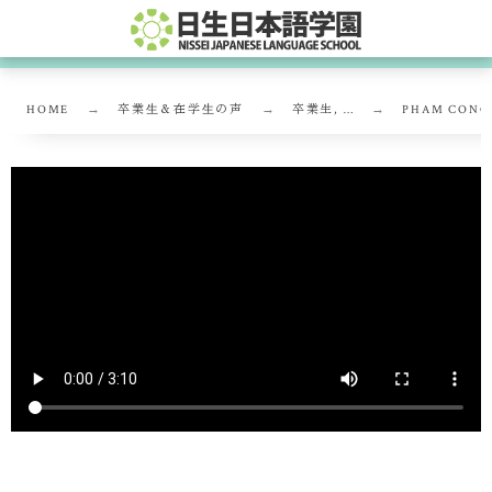
HOME
卒業⽣＆在学⽣の声
卒業生, …
PHAM CONG