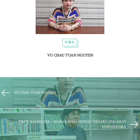
卒業生
VU CHAU TUAN NGUYEN
VU CHAU TUAN NGUYEN
THAW KAUNG SEK / MARASINGHA PEDIGE THISARU MALSHAN
GUNASEKARA