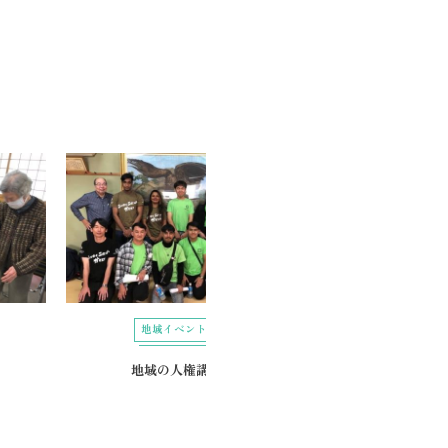
地域イベント
地域イベント
地域の人権講座
いくのクロッシン