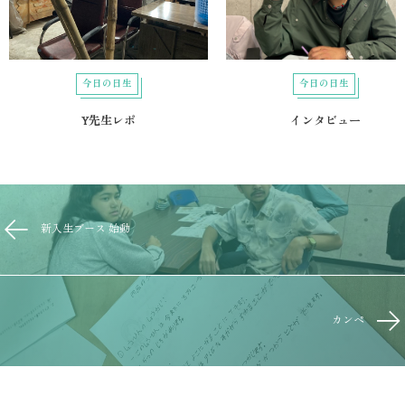
今日の日生
今日の日生
Y先生レポ
インタビュー
新入生ブース 始動
カンペ