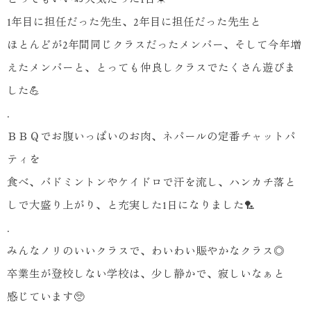
1年目に担任だった先生、2年目に担任だった先生と
ほとんどが2年間同じクラスだったメンバー、そして今年増
えたメンバーと、とっても仲良しクラスでたくさん遊びま
した💪
.
ＢＢＱでお腹いっぱいのお肉、ネパールの定番チャットパ
ティを
食べ、バドミントンやケイドロで汗を流し、ハンカチ落と
しで大盛り上がり、と充実した1日になりました🏸
.
みんなノリのいいクラスで、わいわい賑やかなクラス◎
卒業生が登校しない学校は、少し静かで、寂しいなぁと
感じています🥺