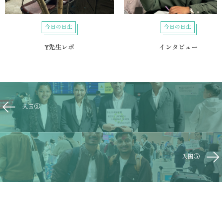
今日の日生
今日の日生
Y先生レポ
インタビュー
入国③
入国⑤