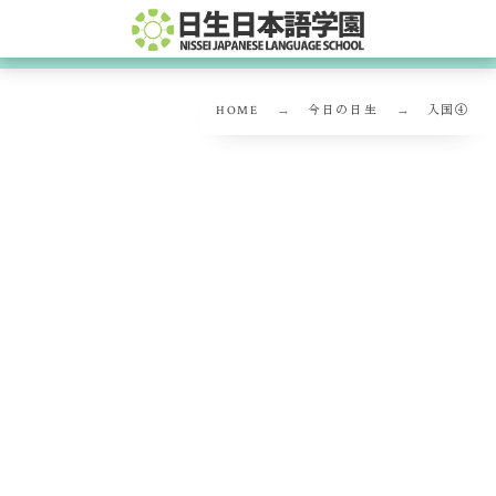
HOME
今日の日生
入国④
入国④