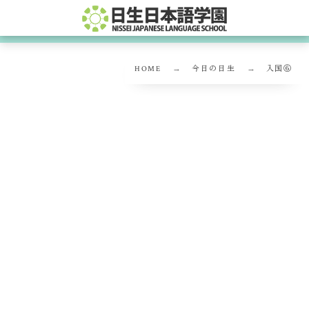
HOME
今日の日生
入国⑥
入国⑥