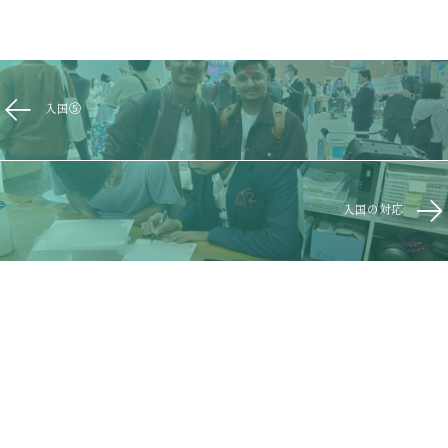
入国⑤
入国の対応