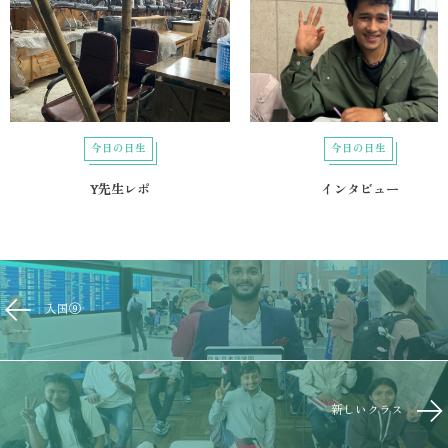
今日の日生
今日の日生
Y先生レポ
インタビュー
入国⑨
新しいクラス