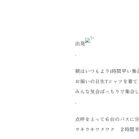
出発
.
朝はいつもより1時間早い集
お揃いの日生Tシャツを着て
みんな気合ばっちりで集合
.
点呼をとって６台のバスに
ウキウキワクワク ２時間