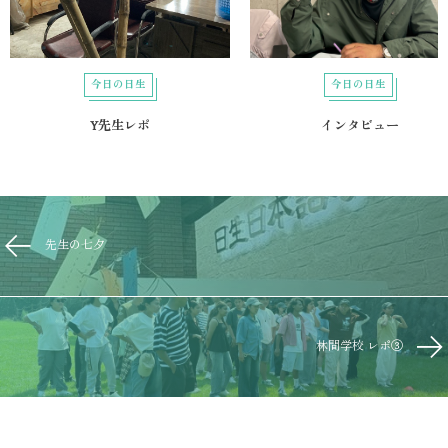
今日の日生
今日の日生
Y先生レポ
インタビュー
先生の七夕
林間学校 レポ③