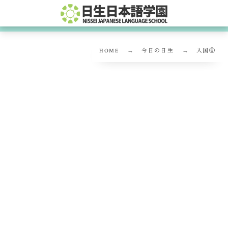
HOME
今日の日生
入国⑥
入国⑥