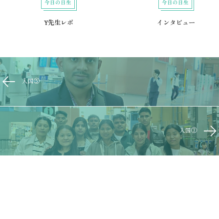
今日の日生
今日の日生
Y先生レポ
インタビュー
入国⑤
入国⑦