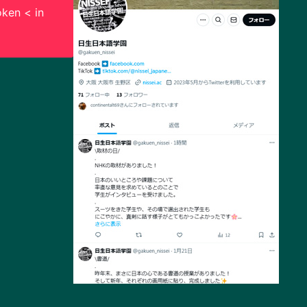
ken < in