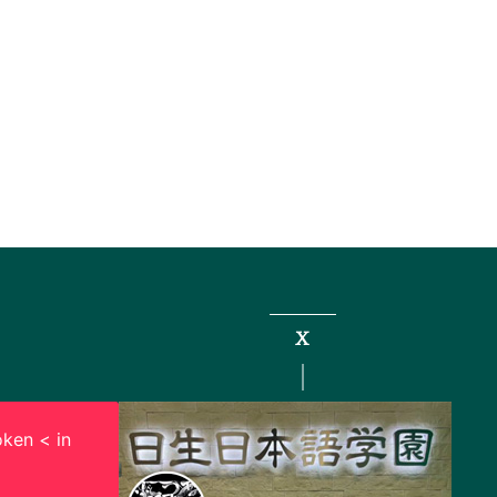
X
ken < in