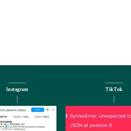
Instagram
TikTok
SyntaxError: Unexpected to
JSON at position 0