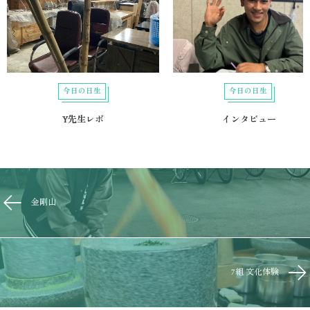
今日の日生
今日の日生
Y先生レポ
インタビュー
金剛山
7組 文化体験