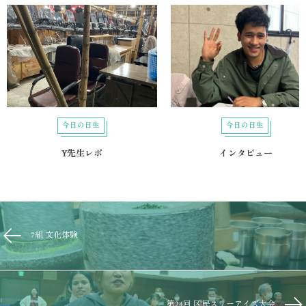
今日の日生
今日の日生
Y先生レポ
インタビュー
7組 文化体験
第24回 区民スリーアイズ大会