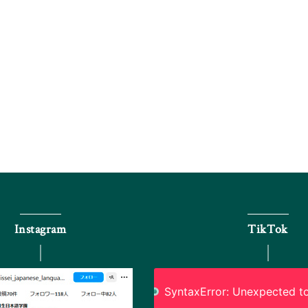
Instagram
TikTok
SyntaxError: Unexpected to