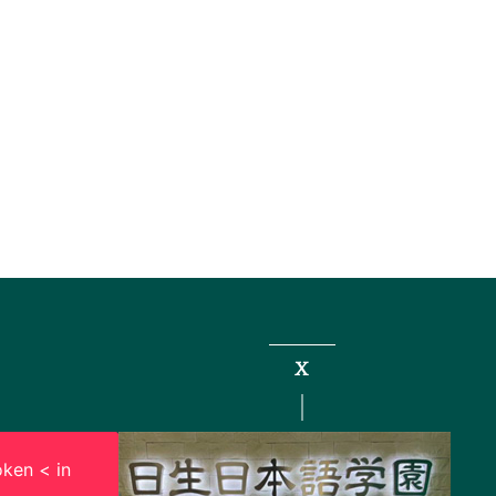
X
ken < in