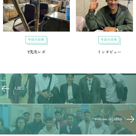
今日の日生
今日の日生
Y先生レポ
インタビュー
入国③
Welcome to JAPAN