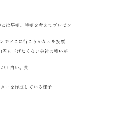
時には早割、特割を考えてプレゼン
ンでどこに行こうかな～を投票
1円も下げたくない会社の戦いが
れが面白い。笑
スターを作成している様子
！