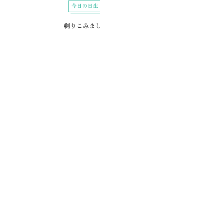
今日の日生
今日の日生
剃りこみました
スリーアイズ