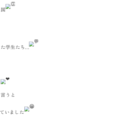
入国
た学生たち…
た
と言うと
ていました