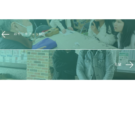
おやじカフェ 3.31②
先輩