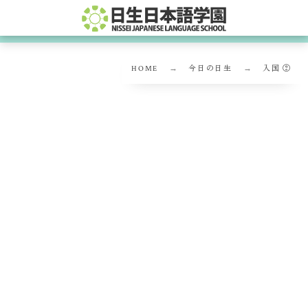
HOME
今日の日生
入国 ②
入国 ②